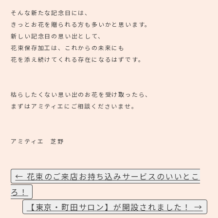
⠀
そんな新たな記念日には、
きっとお花を贈られる方も多いかと思います。
新しい記念日の思い出として、
花束保存加工は、これからの未来にも
花を添え続けてくれる存在になるはずです。
⠀
枯らしたくない思い出のお花を受け取ったら、
まずはアミティエにご相談くださいませ。
アミティエ 芝野
←
花束のご来店お持ち込みサービスのいいとこ
投
ろ！
【東京・町田サロン】が開設されました！
→
稿