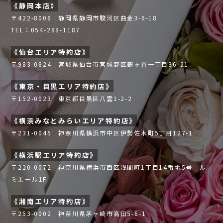
《静岡本店》
〒422-8006 静岡県静岡市駿河区曲金3-6-18
TEL：054-288-1187
《仙台エリア特約店》
〒983-0824 宮城県仙台市宮城野区鶴ヶ谷一丁目36-21
《東京・目黒エリア特約店》
〒152-0023 東京都目黒区八雲1-2-2
《横浜みなとみらいエリア特約店》
〒231-0045 神奈川県横浜市中区伊勢佐木町5丁目127-1
《横浜駅エリア特約店》
〒220-0072 神奈川県横浜市西区浅間町1丁目14番地5号 ル
ミエール1F
《湘南エリア特約店》
〒253-0002 神奈川県茅ヶ崎市高田5-6-1