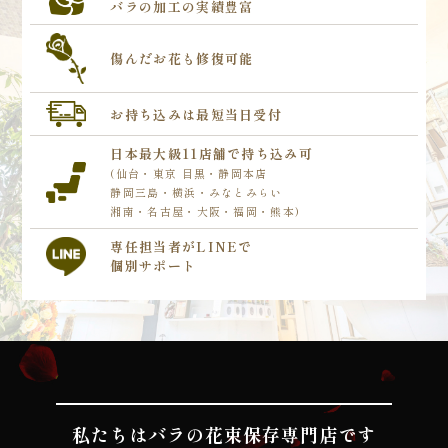
バラの加工の実績豊富
傷んだお花も
修復可能
お持ち込みは
最短当日受付
日本最大級
11店舗で持ち込み可
(仙台・東京 目黒・静岡本店
静岡三島・横浜・みなとみらい
湘南・名古屋・大阪・福岡・熊本)
専任担当者が
LINEで
個別サポート
私たちはバラの花束保存専門店です