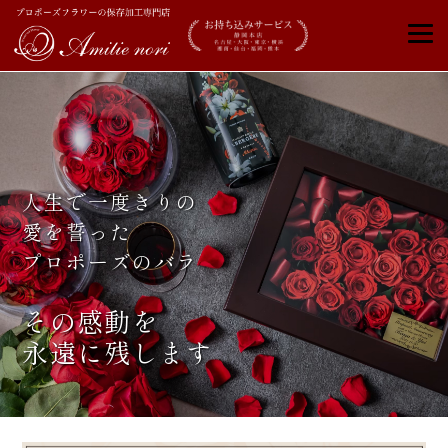
人生で一度きりの
愛を誓った
プロポーズのバラ
その感動を
永遠に残します