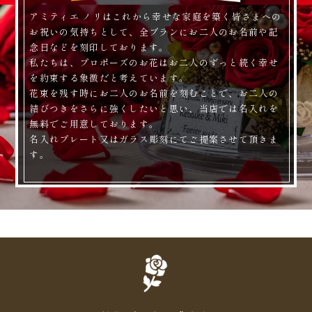
アミティエ ノリはこれから幸せな家庭を築く皆さまへの
お祝いの気持ちとして、全プランにお二人のお名前や記
念日などを刻印しております。
私たちは、プロポーズのお花はお二人のずっと続く幸せ
を約束する象徴だと考えています。
花束を残す時にお二人のお名前を刻むことで、お二人の
結びつきをさらに強くしたいと思い、当店では名入れを
無料でご用意しております。
名入れプレート又はガラス彫刻にてご提案させて頂きま
す。