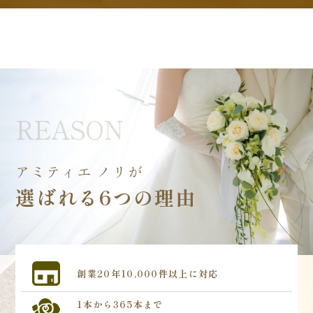
REASON
アミティエ ノリが
選ばれる6つの理由
創業20年
10,000件以上に対応
1本から365本まで