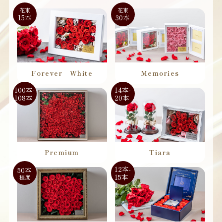
花束
花束
15本
30本
Forever White
Memories
100本-
14本-
108本
20本
Premium
Tiara
12本-
50本
15本
程度