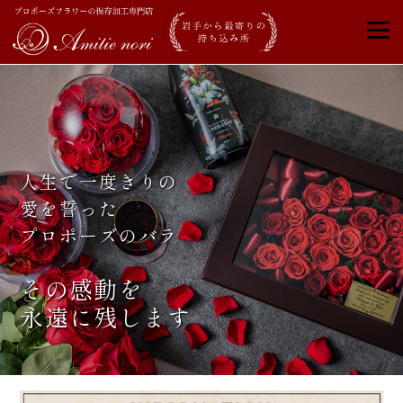
人生で一度きりの
愛を誓った
プロポーズのバラ
その感動を
永遠に残します