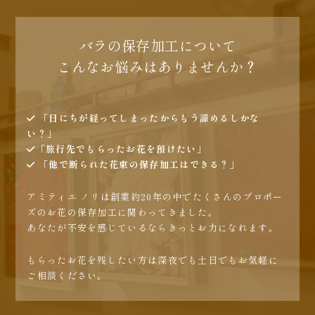
バラの保存加工について
こんなお悩みはありませんか？
「日にちが経ってしまったからもう諦めるしかな
い？」
「旅行先でもらったお花を預けたい」
「他で断られた花束の保存加工はできる？」
アミティエ ノリは創業約20年の中でたくさんのプロポー
ズのお花の保存加工に関わってきました。
あなたが不安を感じているならきっとお力になれます。
もらったお花を残したい方は深夜でも土日でもお気軽に
ご相談ください。