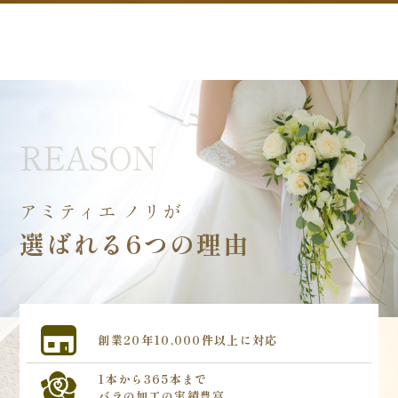
REASON
アミティエ ノリが
選ばれる6つの理由
創業20年
10,000件以上に対応
1本から365本まで
バラの加工の実績豊富