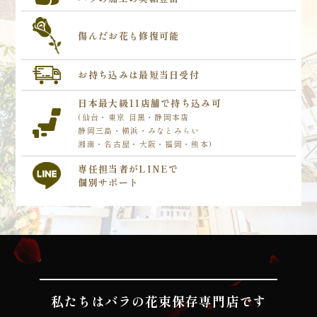
傷んだお花も
修復可能
お持ち込みは
最短当日受付
日本最大級
11店舗で持ち込み可
(仙台・東京 目黒・静岡本店
静岡三島・横浜・みなとみらい
湘南・名古屋・大阪・福岡・熊本)
専任担当者が
LINEで
個別サポート
私たちはバラの花束保存専門店です