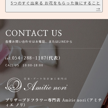
5つのすぐ出来る お花をもらった後にすること
稿
→
ナ
CONTACT US
ビ
各種お問い合わせはお電話、またはLINEから
ゲ
054-288-1187(代表)
tel.
ー
CALL US 10:00-18:00
シ
ョ
プリザーブドフラワー専門店 Amitie nori (アミテ
ィエ ノリ)