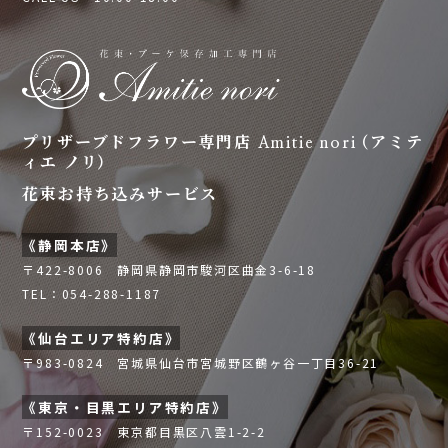
プリザーブドフラワー専門店 Amitie nori (アミテ
ィエ ノリ)
花束お持ち込みサービス
《静岡本店》
〒422-8006 静岡県静岡市駿河区曲金3-6-18
TEL：054-288-1187
《仙台エリア特約店》
〒983-0824 宮城県仙台市宮城野区鶴ヶ谷一丁目36-21
《東京・目黒エリア特約店》
〒152-0023 東京都目黒区八雲1-2-2